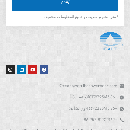
يُقدِّم
*نحن نحترم سريتك وجميع المعلومات محمية.
Ocean@healthshowerdoor.com
+86 18138393413(واتساب)
+86 13392283413(وي تشات)
+86-757-81202162