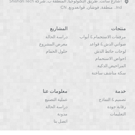
1شارع سانت, طريق التكنولوجيا, المنطقة ب, شركة Shishan Tech
Ind.. منطقة, فوشان, قوانغدونغ, CN
منتجات
المشاريع
مرفقات الاستحمام & أبواب
دراسة الحالة
صواني الدش & قواعد
معرض المشروع
لوحات حائط الدش
حلول الحمام
احواض الاستحمام
المراحيض الذكية
سكة مناشف ساخنة
خدمة
معلومات عنا
تصميم & النماذج
عملية التصنيع
رقابة جودة
دراسة الحالة
التعليمات
مدونة
اتصل بنا