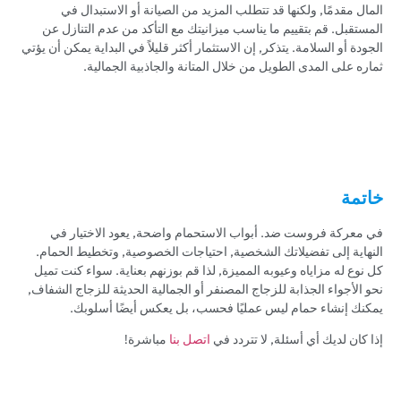
المال مقدمًا, ولكنها قد تتطلب المزيد من الصيانة أو الاستبدال في
المستقبل. قم بتقييم ما يناسب ميزانيتك مع التأكد من عدم التنازل عن
الجودة أو السلامة. يتذكر, إن الاستثمار أكثر قليلاً في البداية يمكن أن يؤتي
ثماره على المدى الطويل من خلال المتانة والجاذبية الجمالية.
خاتمة
في معركة فروست ضد. أبواب الاستحمام واضحة, يعود الاختيار في
النهاية إلى تفضيلاتك الشخصية, احتياجات الخصوصية, وتخطيط الحمام.
كل نوع له مزاياه وعيوبه المميزة, لذا قم بوزنهم بعناية. سواء كنت تميل
نحو الأجواء الجذابة للزجاج المصنفر أو الجمالية الحديثة للزجاج الشفاف,
يمكنك إنشاء حمام ليس عمليًا فحسب، بل يعكس أيضًا أسلوبك.
إذا كان لديك أي أسئلة, لا تتردد في
اتصل بنا
مباشرة!