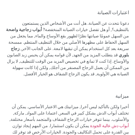
اعتبارات الصيانة
دعونا نتحدث عن الصيانة. هل أنت من الأشخاص الذين يستمتعون
بالتنظيف؟, أو هل تفضل خيارات الصيانة المنخفضة?
أبواب زجاجية واضحة
من السهل عمومًا صيانتها نظرًا لظهور بقع الأوساخ والماء, مما يجعل من
السهل الحفاظ على مظهرها الأصلي من خلال التنظيف المنتظم. ممسحة
سريعة بعد كل استخدام يمكن أن تبقيها لامعة. على الجانب الآخر,
زجاج
بلوري
قد يتطلب المزيد من الجهد, لأن قوامه يمكن أن يحبس زبد الصابون
والأوساخ. إذا كنت لا تمانع في تخصيص المزيد من الوقت للتنظيف, لا يزال
من الممكن أن يعمل الزجاج المصنفر من أجلك, ولكن إذا كانت سهولة
الصيانة هي الأولوية, قد يكون الزجاج الشفاف هو الخيار الأفضل.
ميزانية
أخيرا ولكن بالتأكيد ليس آخرا, ميزانيتك هي الاعتبار الأساسي. يمكن أن
تختلف أبواب الدش بشكل كبير في السعر, اعتمادا على المواد, ماركة,
والأسلوب. بينما تتوفر خيارات الزجاج الشفاف والمتجمد بأسعار مختلفة,
أبواب دش عالية الجودة
يمكن أن يكون استثمارا. من المهم إيجاد توازن
بين القدرة على تحمل التكاليف والجودة. الخيارات الأرخص قد توفر لك