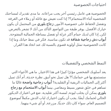
احتياجات الخصوصية
الخصوصية هي عامل رئيسي آخر يجب مراعاته. ما مدى تقديرك لمساحتك
الشخصية أثناء الاستحمام؟? إذا كنت تعيش مع عائلة أو زملاء في الغرفة
وتفضل الحفاظ على خصوصية الأمور,
زجاج بلوري
من المحتمل أن يكون
خيارك الأفضل. يوفر طبقة من التواضع, التأكد من أنك لا تشعر بالتعرض.
لكن, إذا كان لديك حمام أكثر عزلة أو تفضل ببساطة الجمالية المفتوحة,
أبواب دش زجاجية شفافة
قد تكون مناسبة. فكر في نمط حياتك وما إذا
كانت الخصوصية تمثل أولوية قصوى بالنسبة لك عند اتخاذ هذا القرار.
النمط الشخصي والتفضيلات
يعد أسلوبك الشخصي مؤثرًا كبيرًا في هذا الاختيار. ما هي الأجواء التي
ستستمتع بها في حمامك؟? هل تميل نحو أنيق, نظرة حديثة, أم أنك تميل
أكثر إلى الجماليات الريفية أو التقليدية?
أبواب زجاجية واضحة
غالبًا ما
تساهم في خلق شعور بسيط ومعاصر, بينما
أبواب الاستحمام مع زجاج
بلوري
يمكن أن يجلب ليونة, لمسة أكثر تقليدية. ضع في اعتبارك الديكور
الحالي لحمامك أيضًا. يجب أن يكون اختيارك لباب الدش مكملاً لموضوع
التصميم العام, سواء كان ذلك حديثًا, مزرعة, أو أي شيء بينهما.