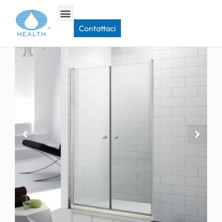
Casa
>
Porta doccia a bilico
>
Porta doccia girevole JP103C
Contattaci