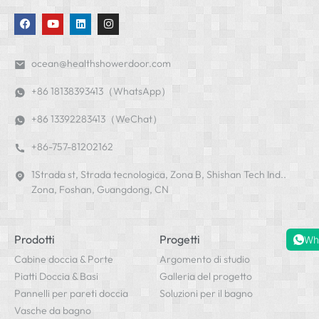
ocean@healthshowerdoor.com
+86 18138393413（WhatsApp）
+86 13392283413（WeChat）
+86-757-81202162
1Strada st, Strada tecnologica, Zona B, Shishan Tech Ind..
Zona, Foshan, Guangdong, CN
Prodotti
Progetti
Wh
Cabine doccia & Porte
Argomento di studio
Piatti Doccia & Basi
Galleria del progetto
Pannelli per pareti doccia
Soluzioni per il bagno
Vasche da bagno