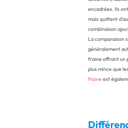
encadrées. Ils on
mais quittent d'a
combinaison ajout
La comparaison s
généralement auto
fraine offrant un
plus mince que le
fraine
est égaleme
Différen