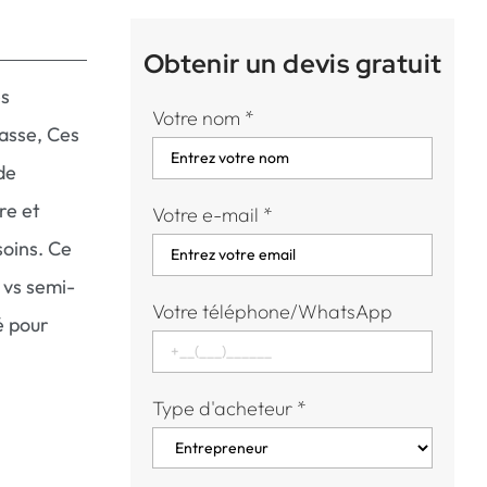
Obtenir un devis gratuit
es
Votre nom
*
rasse, Ces
de
re et
Votre e-mail
*
soins. Ce
 vs semi-
Votre téléphone/WhatsApp
é pour
Type d'acheteur
*