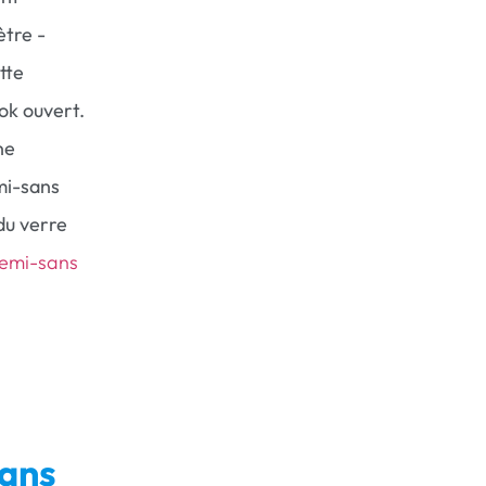
ètre -
tte
ok ouvert.
ne
mi-sans
du verre
semi-sans
sans