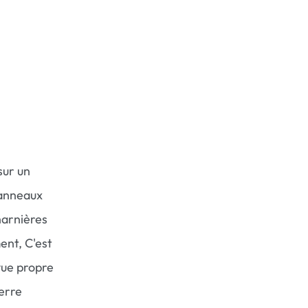
sur un
panneaux
harnières
ent, C'est
vue propre
erre