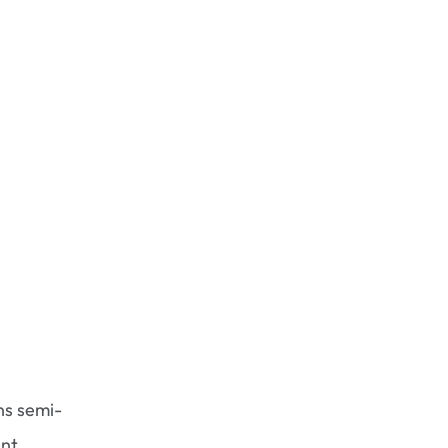
ns semi-
ent