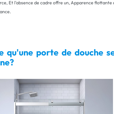
rce, Et l'absence de cadre offre un, Apparence flottante 
gance.
e qu'une porte de douche s
ine?