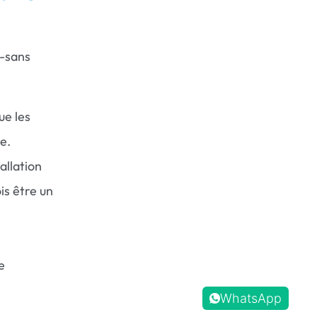
i-sans
ue les
e.
allation
is être un
e
WhatsApp