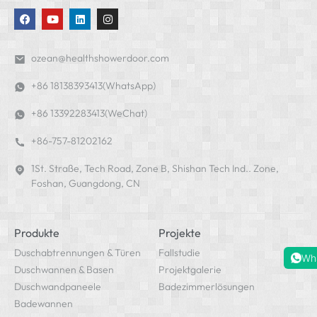
ozean@healthshowerdoor.com
+86 18138393413(WhatsApp)
+86 13392283413(WeChat)
+86-757-81202162
1St. Straße, Tech Road, Zone B, Shishan Tech Ind.. Zone,
Foshan, Guangdong, CN
Produkte
Projekte
Duschabtrennungen & Türen
Fallstudie
Wh
Duschwannen & Basen
Projektgalerie
Duschwandpaneele
Badezimmerlösungen
Badewannen