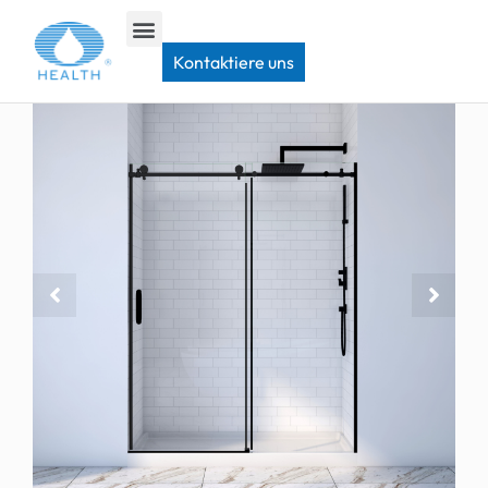
Heim
>
Schiebetür für die Dusche
>
JP0224 Rahmenlose Duschschiebetür
Kontaktiere uns