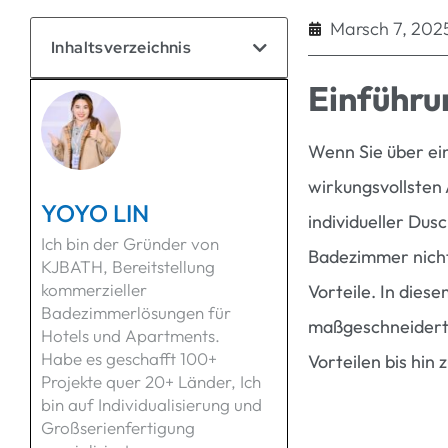
Marsch 7, 202
Inhaltsverzeichnis
Einführu
Wenn Sie über e
wirkungsvollsten 
YOYO LIN
individueller Du
Ich bin der Gründer von
Badezimmer nicht 
KJBATH, Bereitstellung
kommerzieller
Vorteile. In dies
Badezimmerlösungen für
maßgeschneiderte
Hotels und Apartments.
Habe es geschafft 100+
Vorteilen bis hin
Projekte quer 20+ Länder, Ich
bin auf Individualisierung und
Großserienfertigung