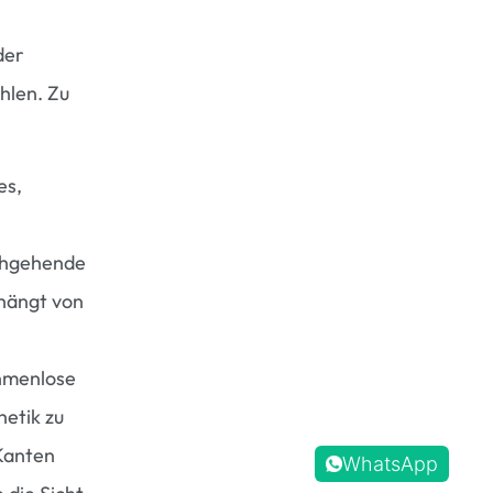
der
hlen. Zu
es,
chgehende
 hängt von
hmenlose
etik zu
 Kanten
WhatsApp