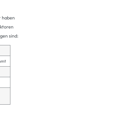
r haben
aktoren
igen sind:
hmt