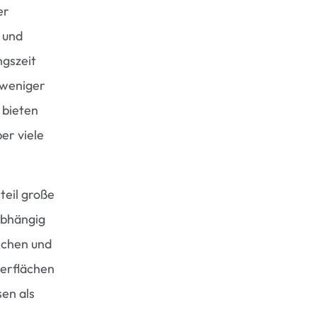
er
 und
ngszeit
 weniger
 bieten
er viele
teil große
abhängig
schen und
erflächen
en als