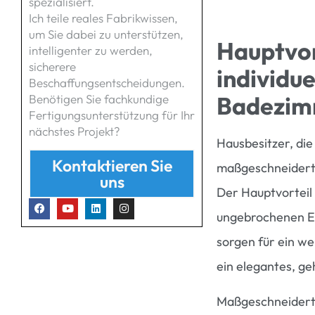
spezialisiert.
Ich teile reales Fabrikwissen,
um Sie dabei zu unterstützen,
Hauptvor
intelligenter zu werden,
sicherere
individu
Beschaffungsentscheidungen.
Badezi
Benötigen Sie fachkundige
Fertigungsunterstützung für Ihr
nächstes Projekt?
Hausbesitzer, di
Kontaktieren Sie
maßgeschneiderte
uns
Der Hauptvorteil 
ungebrochenen E
sorgen für ein w
ein elegantes, ge
Maßgeschneiderte 