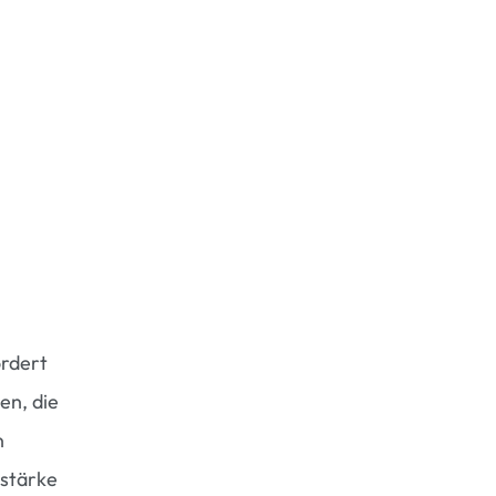
rdert
en, die
n
-stärke