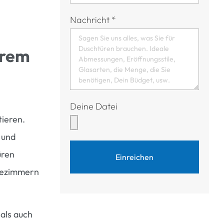
Nachricht
*
hrem
Deine Datei
ieren.
 und
üren
Einreichen
adezimmern
als auch