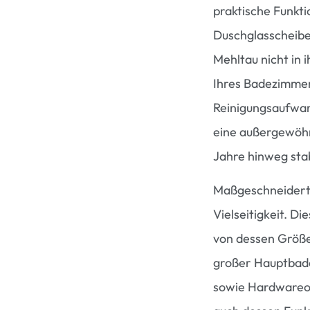
praktische Funkti
Duschglasscheibe
Mehltau nicht in 
Ihres Badezimmer
Reinigungsaufwan
eine außergewöhnl
Jahre hinweg stabi
Maßgeschneiderte
Vielseitigkeit. 
von dessen Größe
großer Hauptbade
sowie Hardwareop