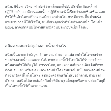
สนิม, มีชื่อทางวิทยาศาสตร์ว่าเหล็กออกไซด์, เกิดขึ้นเมื่อเหล็กทำ
ปฏิกิริยากับออกซิเจนและน้ำ. ปฏิกิริยาเคมีนี้เรียกว่าออกซิเดชัน, และ
ทำให้พื้นผิวโลหะสึกกร่อนเมื่อเวลาผ่านไป. การมีความชื้นช่วยเร่ง
กระบวนการนี้ให้เร็วขึ้น, นั่นคือเหตุผลว่าทำไมอ่างอาบน้ำ, โดนน้ำ
บ่อยๆ, อาจเกิดสนิมได้ง่ายหากมีส่วนประกอบที่เป็นโลหะ.
สนิมส่งผลต่อวัสดุอ่างอาบน้ำอย่างไร
สนิมเป็นมากกว่าปัญหาด้านความสวยงาม แต่อาจทำให้โครงสร้าง
ของอ่างอาบน้ำอ่อนแอลงได้. หากปล่อยทิ้งไว้โดยไม่ได้รับการรักษา,
สนิมอาจทำให้เกิดรูได้, การรั่วไหล, และความเสียหายเพิ่มเติมที่อาจ
ต้องซ่อมแซมหรือเปลี่ยนอ่างอาบน้ำโดยสมบูรณ์. แม้แต่อ่างอาบน้ำที่
ทำจากวัสดุที่ไม่ใช่โลหะ, เช่นอะคริลิกหรือไฟเบอร์กลาส, สามารถ
เกิดคราบสนิมได้หากสัมผัสกับน้ำที่มีธาตุเหล็กสูงหรือหากปล่อยวัตถุที่
เป็นโลหะทิ้งไว้เป็นเวลานาน.