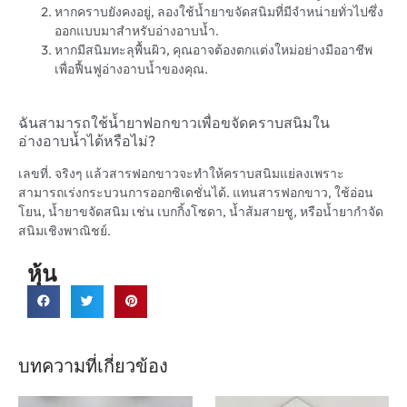
หากคราบยังคงอยู่, ลองใช้น้ำยาขจัดสนิมที่มีจำหน่ายทั่วไปซึ่ง
ออกแบบมาสำหรับอ่างอาบน้ำ.
หากมีสนิมทะลุพื้นผิว, คุณอาจต้องตกแต่งใหม่อย่างมืออาชีพ
เพื่อฟื้นฟูอ่างอาบน้ำของคุณ.
ฉันสามารถใช้น้ำยาฟอกขาวเพื่อขจัดคราบสนิมใน
อ่างอาบน้ำได้หรือไม่?
เลขที่. จริงๆ แล้วสารฟอกขาวจะทำให้คราบสนิมแย่ลงเพราะ
สามารถเร่งกระบวนการออกซิเดชั่นได้. แทนสารฟอกขาว, ใช้อ่อน
โยน, น้ำยาขจัดสนิม เช่น เบกกิ้งโซดา, น้ำส้มสายชู, หรือน้ำยากำจัด
สนิมเชิงพาณิชย์.
หุ้น
บทความที่เกี่ยวข้อง