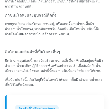
การทิ้งวัตถุที่เป็นโลหะไว้ในอ่างอาบน้ำเป็นวิธีที่ง่ายที่สุดวิธีหนึ่งใน
การสร้างคราบสนิม.
ภาชนะโลหะและอุปกรณ์ติดตั้ง
หากคุณเก็บกระป๋องโลหะ, จานสบู่, หรือแคดดี้อาบน้ำบนพื้นผิว
อ่างอาบน้ำโดยตรง, พวกมันอาจเริ่มเกิดสนิมเมื่อโดนน้ำ. สนิมนี้จึง
ถ่ายโอนไปยังอ่างอาบน้ำ, สร้างคราบฝังแน่น.
มีดโกนและสินค้าที่เป็นโลหะอื่นๆ
มีดโกน, หมุดบ๊อบบี้, และวัตถุโลหะขนาดเล็กอื่นๆ ที่เหลืออยู่บนพื้นผิว
อ่างอาบน้ำจะเกิดปฏิกิริยาออกซิเดชั่นอย่างรวดเร็วเมื่อสัมผัสกับน้ำ.
เมื่อเวลาผ่านไป, สิ่งของเหล่านี้ทิ้งคราบสนิมที่อาจกำจัดออกได้ยาก.
เพื่อป้องกันสิ่งนี้, เก็บวัตถุที่เป็นโลหะไว้ห่างจากพื้นผิวอ่างอาบน้ำและ
เก็บไว้ในที่แห้งแทน.
โซลูชั่นที่ไม่ต้องบำรุงรักษา