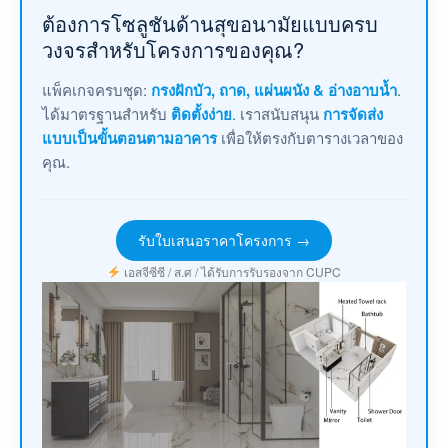
ต้องการโซลูชันด้านสุขอนามัยแบบครบ
วงจรสำหรับโครงการของคุณ?
แพ็คเกจครบชุด:
กรงฝักบัว, ถาด, แผ่นผนัง & อ่างอาบน้ำ
.
ได้มาตรฐานสำหรับ
ติดตั้งง่าย
. เราสนับสนุน
การจัดส่ง
แบบเป็นขั้นตอนตามอาคาร
เพื่อให้ตรงกับตารางเวลาของ
คุณ.
รับใบเสนอราคาโครงการ →
เอสจีซีซี / ส.ศ / ได้รับการรับรองจาก CUPC