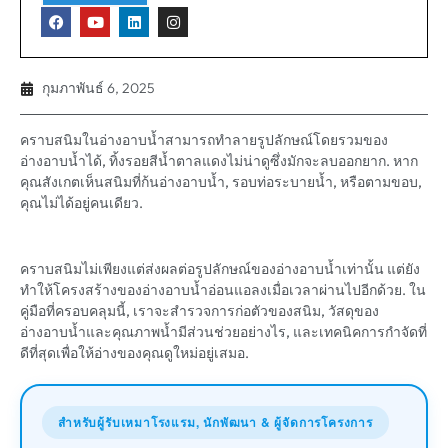
กุมภาพันธ์ 6, 2025
คราบสนิมในอ่างอาบน้ำสามารถทำลายรูปลักษณ์โดยรวมของ
อ่างอาบน้ำได้, ทิ้งรอยสีน้ำตาลแดงไม่น่าดูซึ่งมักจะลบออกยาก. หาก
คุณสังเกตเห็นสนิมที่ก้นอ่างอาบน้ำ, รอบท่อระบายน้ำ, หรือตามขอบ,
คุณไม่ได้อยู่คนเดียว.
คราบสนิมไม่เพียงแต่ส่งผลต่อรูปลักษณ์ของอ่างอาบน้ำเท่านั้น แต่ยัง
ทำให้โครงสร้างของอ่างอาบน้ำอ่อนแอลงเมื่อเวลาผ่านไปอีกด้วย. ใน
คู่มือที่ครอบคลุมนี้, เราจะสำรวจการก่อตัวของสนิม, วัสดุของ
อ่างอาบน้ำและคุณภาพน้ำมีส่วนช่วยอย่างไร, และเทคนิคการกำจัดที่
ดีที่สุดเพื่อให้อ่างของคุณดูใหม่อยู่เสมอ.
สำหรับผู้รับเหมาโรงแรม, นักพัฒนา & ผู้จัดการโครงการ