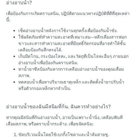
อ่างอาบน้ำ?
เพื่อป้องกันการเกิดคราบสนิม, ปฏิบัติตามแนวทางปฏิบัติที่ดีที่สุดเหล่า
นี้:
เช็ดอ่างอาบน้ำหลังการใช้งานทุกครั้งเพื่อป้องกันน้ำขัง.
ใช้ผลิตภัณฑ์ทำความสะอาดที่เหมาะสม—หลีกเลี่ยงสารฟอก
ขาวและสารทำความสะอาดที่มีฤทธิ์กัดกร่อนที่อาจทำให้ชั้น
เคลือบป้องกันสึกหรอได้.
เก็บมีดโกน, กระป๋องโลหะ, และวัตถุที่เป็นโลหะอื่นๆ ภายนอก
อ่างอาบน้ำเพื่อป้องกันคราบสนิม.
ทาน้ำยาซีลป้องกันหากการเคลือบอ่างอาบน้ำของคุณเสื่อม
สภาพ.
ทดสอบน้ำเพื่อหาปริมาณธาตุเหล็ก และติดตั้งน้ำยาปรับน้ำ
หรือตัวกรองเหล็กหากจำเป็น.
อ่างอาบน้ำของฉันมีสนิมที่ก้น. ฉันควรทำอย่างไร?
หากคุณมีสนิมที่ก้นอ่างอาบน้ำ, อาจเป็นเพราะน้ำนิ่ง, เคลือบฟันที่
เสื่อมสภาพ, หรือคราบน้ำกระด้าง. เพื่อขจัดสนิม:
ขัดบริเวณนั้นโดยใช้เบกกิ้งโซดาและน้ำส้มสายชู.