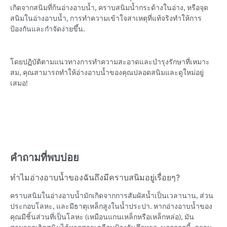
เกิดจากสนิมที่ก้นอ่างอาบน้ำ, คราบสนิมน้ำกระด้างในอ่าง, หรือจุด
สนิมในอ่างอาบน้ำ, การทำความเข้าใจสาเหตุที่แท้จริงทำให้การ
ป้องกันและกำจัดง่ายขึ้น.
โดยปฏิบัติตามแนวทางการทำความสะอาดและบำรุงรักษาที่เหมาะ
สม, คุณสามารถทำให้อ่างอาบน้ำของคุณปลอดสนิมและดูใหม่อยู่
เสมอ!
คำถามที่พบบ่อย
ทำไมอ่างอาบน้ำของฉันถึงมีคราบสนิมอยู่เรื่อยๆ?
คราบสนิมในอ่างอาบน้ำมักเกิดจากการสัมผัสน้ำเป็นเวลานาน, ส่วน
ประกอบโลหะ, และมีธาตุเหล็กสูงในน้ำประปา. หากอ่างอาบน้ำของ
คุณมีชิ้นส่วนที่เป็นโลหะ (เหมือนแกนเหล็กหรือเหล็กหล่อ), มัน