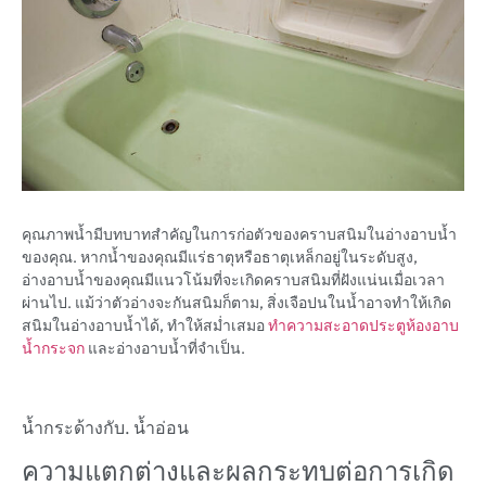
คุณภาพน้ำมีบทบาทสำคัญในการก่อตัวของคราบสนิมในอ่างอาบน้ำ
ของคุณ. หากน้ำของคุณมีแร่ธาตุหรือธาตุเหล็กอยู่ในระดับสูง,
อ่างอาบน้ำของคุณมีแนวโน้มที่จะเกิดคราบสนิมที่ฝังแน่นเมื่อเวลา
ผ่านไป. แม้ว่าตัวอ่างจะกันสนิมก็ตาม, สิ่งเจือปนในน้ำอาจทำให้เกิด
สนิมในอ่างอาบน้ำได้, ทำให้สม่ำเสมอ
ทำความสะอาดประตูห้องอาบ
น้ำกระจก
และอ่างอาบน้ำที่จำเป็น.
น้ำกระด้างกับ. น้ำอ่อน
ความแตกต่างและผลกระทบต่อการเกิด