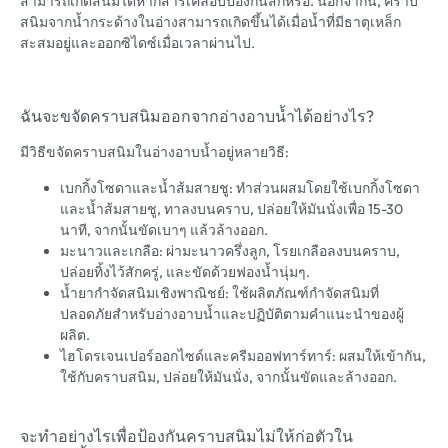
สามารถเกิดสนิมได้หากสารเคลือบป้องกันสึกหรอ. นอกจากนี้, คราบ
สนิมจากน้ำกระด้างในอ่างสามารถเกิดขึ้นได้เมื่อน้ำที่มีธาตุเหล็ก
สะสมอยู่และออกซิไดซ์เมื่อเวลาผ่านไป.
ฉันจะขจัดคราบสนิมออกจากอ่างอาบน้ำได้อย่างไร?
มีวิธีขจัดคราบสนิมในอ่างอาบน้ำอยู่หลายวิธี:
เบกกิ้งโซดาและน้ำส้มสายชู: ทำส่วนผสมโดยใช้เบกกิ้งโซดา
และน้ำส้มสายชู, ทาลงบนคราบ, ปล่อยให้มันนั่งเพื่อ 15-30
นาที, จากนั้นขัดเบาๆ แล้วล้างออก.
มะนาวและเกลือ: ผ่ามะนาวครึ่งลูก, โรยเกลือลงบนคราบ,
ปล่อยทิ้งไว้สักครู่, และขัดด้วยฟองน้ำนุ่มๆ.
น้ำยากำจัดสนิมเชิงพาณิชย์: ใช้ผลิตภัณฑ์กำจัดสนิมที่
ปลอดภัยสำหรับอ่างอาบน้ำและปฏิบัติตามคำแนะนำของผู้
ผลิต.
ไฮโดรเจนเปอร์ออกไซด์และครีมออฟทาร์ทาร์: ผสมให้เข้ากัน,
ใช้กับคราบสนิม, ปล่อยให้มันนั่ง, จากนั้นขัดและล้างออก.
จะทำอย่างไรเพื่อป้องกันคราบสนิมไม่ให้ก่อตัวใน