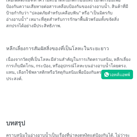
เลือกผลิตภัณฑ์ทำความสะอาดที่ไม่กัดกร่อนและไม่กัดกร่อนเพื่อ
ป้องกันความเสียหายต่อสารเคลือบป้องกันของอ่างอาบน้ำ. สินค้าที่มี
ป้ายกำกับว่า “ปลอดภัยสำหรับเคลือบฟัน”
หรือ “เป็นมิตรกับ
อ่างอาบน้ำ” เหมาะที่สุดสำหรับการรักษาพื้นผิวพร้อมทั้งขจัดสิ่ง
สกปรกได้อย่างมีประสิทธิภาพ.
หลีกเลี่ยงการสัมผัสสิ่งของที่เป็นโลหะในระยะยาว
เนื่องจากวัตถุที่เป็นโลหะมีส่วนสำคัญในการเกิดคราบสนิม, หลีกเลี่ยง
การเก็บมีดโกน, กระป๋อง, หรืออุปกรณ์โลหะบนอ่างอาบน้ำโดยตรง.
แทน, เลือกใช้พลาสติกหรือวัสดุกันสนิมเพื่อป้องกันคราบที่ไม่พึง
วอทส์แอพพ์
ประสงค์.
บทสรุป
คราบสนิมในอ่างอาบน้ำเป็นเรื่องที่น่าหงุดหงิดแต่ป้องกันได้. ไม่ว่าจะ