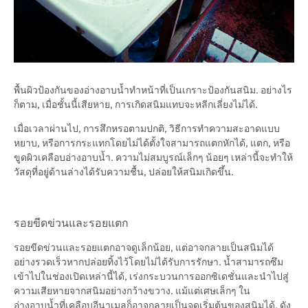
พื้นผิวป้องกันของอ่างอาบน้ำทำหน้าที่เป็นเกราะป้องกันสนิม. อย่างไร
ก็ตาม, เมื่อชั้นนี้เสียหาย, การเกิดสนิมแทบจะหลีกเลี่ยงไม่ได้.
เมื่อเวลาผ่านไป, การสึกหรอตามปกติ, วิธีการทำความสะอาดแบบ
หยาบ, หรือการกระแทกโดยไม่ได้ตั้งใจสามารถแตกหักได้, แตก, หรือ
ขูดผิวเคลือบอ่างอาบน้ำ. ความไม่สมบูรณ์เล็กๆ น้อยๆ เหล่านี้จะทำให้
วัสดุที่อยู่ด้านล่างได้รับความชื้น, ปล่อยให้สนิมเกิดขึ้น.
รอยขีดข่วนและรอยแตก
รอยขีดข่วนและรอยแตกอาจดูเล็กน้อย, แต่อาจกลายเป็นสนิมได้
อย่างรวดเร็วหากปล่อยทิ้งไว้โดยไม่ได้รับการรักษา. น้ำสามารถซึม
เข้าไปในช่องเปิดเหล่านี้ได้, เร่งกระบวนการออกซิเดชั่นและนำไปสู่
ความเสียหายจากสนิมอย่างกว้างขวาง. แม้แต่เศษเล็กๆ ใน
อ่างอาบน้ำที่เคลือบอีนาเมลก็อาจกลายเป็นจุดเริ่มต้นของสนิมได้, ดัง