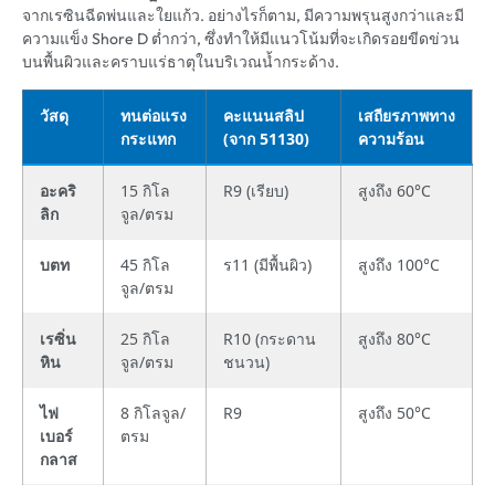
จากเรซินฉีดพ่นและใยแก้ว. อย่างไรก็ตาม, มีความพรุนสูงกว่าและมี
ความแข็ง Shore D ต่ำกว่า, ซึ่งทำให้มีแนวโน้มที่จะเกิดรอยขีดข่วน
บนพื้นผิวและคราบแร่ธาตุในบริเวณน้ำกระด้าง.
วัสดุ
ทนต่อแรง
คะแนนสลิป
เสถียรภาพทาง
กระแทก
(จาก 51130)
ความร้อน
อะคริ
15 กิโล
R9 (เรียบ)
สูงถึง 60°C
ลิก
จูล/ตรม
บตท
45 กิโล
ร11 (มีพื้นผิว)
สูงถึง 100°C
จูล/ตรม
เรซิ่น
25 กิโล
R10 (กระดาน
สูงถึง 80°C
หิน
จูล/ตรม
ชนวน)
ไฟ
8 กิโลจูล/
R9
สูงถึง 50°C
เบอร์
ตรม
กลาส