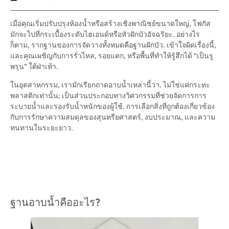
เมื่อคุณเริ่มปรับปรุงห้องน้ำหรือสร้างเชิงพาณิชย์ขนาดใหญ่, โฟกัส
มักจะไปที่กระเบื้องระดับไฮเอนด์หรือหัวฝักบัวอัจฉริยะ. อย่างไร
ก็ตาม, รากฐานของการจัดวางทั้งหมดคือฐานฝักบัว. เข้าใจผิดเรื่องนี้,
และคุณเผชิญกับการรั่วไหล, รอยแตก, หรือพื้นที่ทำให้รู้สึกได้ “เป็นรู
พรุน” ใต้ฝ่าเท้า.
ในอุตสาหกรรม, เรามักเรียกถาดอาบน้ำเหล่านี้ว่า. ไม่ใช่แค่กระทะ
พลาสติกเท่านั้น; เป็นส่วนประกอบทางวิศวกรรมที่ช่วยจัดการการ
ระบายน้ำและรองรับน้ำหนักของผู้ใช้. การเลือกสิ่งที่ถูกต้องเกี่ยวข้อง
กับการรักษาความสมดุลของสุนทรียศาสตร์, งบประมาณ, และความ
ทนทานในระยะยาว.
ฐานอาบน้ำคืออะไร?