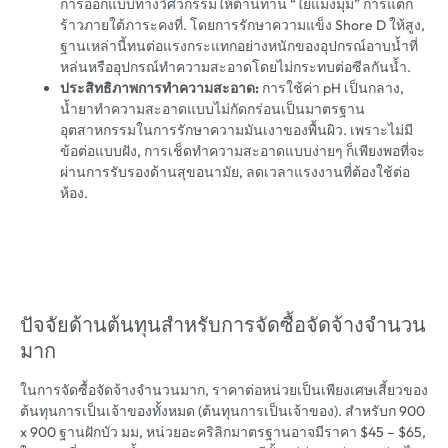
การออกแบบทางวิศวกรรมให้ต้านทาน “ใยแมงมุม” การแตก
ร้าวภายใต้ภาระคงที่. โดยการรักษาความแข็ง Shore D ให้สูง,
ฐานเหล่านี้ทนต่อแรงกระแทกอย่างหนักของอุปกรณ์อาบน้ำที่
หล่นหรืออุปกรณ์ทำความสะอาดโดยไม่กระทบต่อซีลกันน้ำ.
ประสิทธิภาพการทำความสะอาด:
การใช้ค่า pH เป็นกลาง,
น้ำยาทำความสะอาดแบบไม่กัดกร่อนเป็นมาตรฐาน
อุตสาหกรรมในการรักษาความมันเงาของพื้นผิว. เพราะไม่มี
ข้อต่อแบบฝัง, การเช็ดทำความสะอาดแบบง่ายๆ ก็เพียงพอที่จะ
ผ่านการรับรองด้านสุขอนามัย, ลดเวลาแรงงานที่ต้องใช้ต่อ
ห้อง.
ปัจจัยด้านต้นทุนสำหรับการจัดซื้อจัดจ้างจำนวน
มาก
ในการจัดซื้อจัดจ้างจำนวนมาก, ราคาต่อหน่วยเป็นเพียงเศษเสี้ยวของ
ต้นทุนการเป็นเจ้าของทั้งหมด (ต้นทุนการเป็นเจ้าของ). สำหรับก 900
x 900 ฐานฝักบัว มม, หน่วยอะคริลิกมาตรฐานอาจมีราคา $45 – $65,