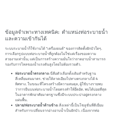
ข้อมูลจำเพาะทางเทคนิค: ตำแหน่งท่อระบายน้ำ
และความเข้ากันได้
ระบบระบายน้ำก็ใช้งานได้ “เครื่องยนต์” ของการติดตั้งฝักบัวใดๆ.
การเลือกรูปแบบท่อระบายน้ำที่ถูกต้องไม่ใช่แค่เรื่องของความ
สวยงามเท่านั้น; แต่เป็นการสร้างความมั่นใจว่าถาดอาบน้ำสามารถ
รองรับการไหลของน้ำแรงดันสูงโดยไม่ต้องรวมตัว.
ท่อระบายน้ำตรงกลาง:
นี่คือตัวเลือกดั้งเดิมสำหรับฐาน
สี่เหลี่ยมสมมาตร. ช่วยให้ลาดเอียงไปทางตรงกลางได้ 4
ทิศทาง. ในขณะที่โครงสร้างมีความสมดุล, ผู้ใช้บางรายพบ
ว่าการยืนบนท่อระบายน้ำโดยตรงทำให้อึดอัด. พบได้บ่อยที่สุด
ในอาคารพักอาศัยมาตรฐานซึ่งมีระบบประปาอยู่ตรงกลาง
แผ่นพื้น.
ปลาย/ท่อระบายน้ำด้านข้าง:
สิ่งเหล่านี้เป็นโซลูชั่นที่ดีเยี่ยม
สำหรับการเปลี่ยนจากอ่างอาบน้ำเป็นฝักบัว. เนื่องจากท่อ