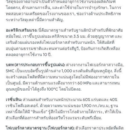
วัสดุของถาดอาบน้ำเป็นตัวกำหนดอายุการใช้งานของผลิตภัณฑ์
โดยตรง, ต้านทานการลื่น, และค่าใช้จ่ายในการบำรุงรักษา. ในการ
ทดสอบความเครียดของโรงงานของเรา, ช่องว่างด้านประสิทธิภาพ
ระหว่างวัสดุเหล่านี้มีความสำคัญ.
อะคริลิกเสริมแรง:
นี่คือมาตรฐานสำหรับฐานฝักบัวสำหรับที่พักอาศัย
สมัยใหม่. เราขึ้นรูปแผ่นอะคริลิกขนาด 3.5 มม. ด้วยสุญญากาศ และ
เสริมด้วยแผ่นรองหลังไฟเบอร์กลาสสำหรับงานหนัก. ให้สัมผัสที่
อบอุ่นตามธรรมชาติและทนทานต่อรังสียูวี, ป้องกันการเกิดสีเหลือง
ตลอดอายุการใช้งาน 10 ปี.
บตท (สารประกอบการขึ้นรูปแผ่น):
ต่างจากงานไฟเบอร์กลาสวางมือ,
SMC เป็นแบบอัดขึ้นรูปด้านล่าง 1,000 แรงดันตันที่อุณหภูมิสูง. สิ่งนี้
จะสร้างคอมโพสิตที่มีความหนาแน่นสูงโดยไม่มีฟองอากาศภายใน
เป็นศูนย์. มีความต้านทานแรงดึงมากกว่า 60 MPa และสามารถทน
อุณหภูมิของน้ำได้สูงถึง 100°C โดยไม่บิดงอ.
เรซิ่นหิน:
ส่วนผสมสำหรับงานหนักประมาณ 60% แร่บดและ 40%
เรซินโพลีเอสเตอร์. ด้วยความหนาแน่นของ 1,900 กก./ลบ.ม, ฐาน
เหล่านี้จัดให้มี “หินแข็ง” รู้สึกไม่มีการโก่งตัวภายใต้ภาระ, ทำให้เป็น
ตัวเลือกที่ต้องการสำหรับห้องสวีทโรงแรมระดับพรีเมี่ยม.
ไฟเบอร์กลาสมาตรฐาน (ไฟเบอร์กลาส):
ตัวเลือกราคาประหยัดที่ผลิต