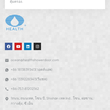
คุ้มครอง.
ocean@healthshowerdoor.com
+86 18138393413(วอตส์แอพ)
+86 13392283413(วีแชท)
+86-757-81202162
1ถนน, ถนนเทค, โซน บี, Shishan เทค Ind.. โซน, ฝอซาน,
กวางตุ้ง, ซี.เอ็น