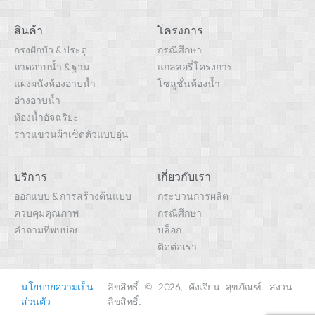
สินค้า
โครงการ
กรงฝักบัว & ประตู
กรณีศึกษา
ถาดอาบน้ำ & ฐาน
แกลลอรี่โครงการ
แผงผนังห้องอาบน้ำ
โซลูชั่นห้องน้ำ
อ่างอาบน้ำ
ห้องน้ำอัจฉริยะ
ราวแขวนผ้าเช็ดตัวแบบอุ่น
บริการ
เกี่ยวกับเรา
ออกแบบ & การสร้างต้นแบบ
กระบวนการผลิต
ควบคุมคุณภาพ
กรณีศึกษา
คำถามที่พบบ่อย
บล็อก
ติดต่อเรา
นโยบายความเป็น
ลิขสิทธิ์ © 2026, คังเจียน สุขภัณฑ์. สงวน
ส่วนตัว
ลิขสิทธิ์.