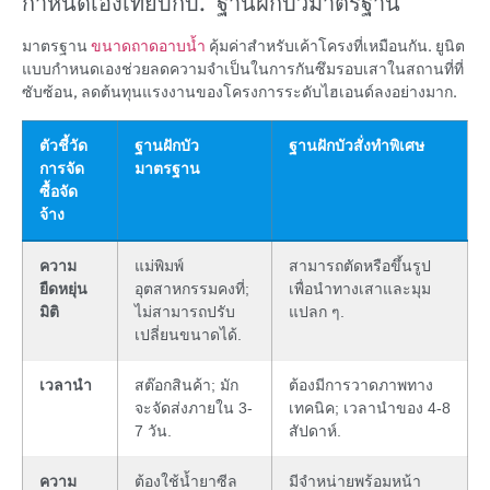
กำหนดเองเทียบกับ. ฐานฝักบัวมาตรฐาน
มาตรฐาน
ขนาดถาดอาบน้ำ
คุ้มค่าสำหรับเค้าโครงที่เหมือนกัน. ยูนิต
แบบกำหนดเองช่วยลดความจำเป็นในการกันซึมรอบเสาในสถานที่ที่
ซับซ้อน, ลดต้นทุนแรงงานของโครงการระดับไฮเอนด์ลงอย่างมาก.
ตัวชี้วัด
ฐานฝักบัว
ฐานฝักบัวสั่งทำพิเศษ
การจัด
มาตรฐาน
ซื้อจัด
จ้าง
ความ
แม่พิมพ์
สามารถตัดหรือขึ้นรูป
ยืดหยุ่น
อุตสาหกรรมคงที่;
เพื่อนำทางเสาและมุม
มิติ
ไม่สามารถปรับ
แปลก ๆ.
เปลี่ยนขนาดได้.
เวลานำ
สต๊อกสินค้า; มัก
ต้องมีการวาดภาพทาง
จะจัดส่งภายใน 3-
เทคนิค; เวลานำของ 4-8
7 วัน.
สัปดาห์.
ความ
ต้องใช้น้ำยาซีล
มีจำหน่ายพร้อมหน้า