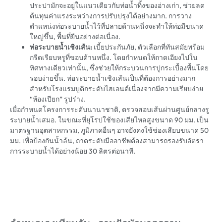
ประปามักจะอยู่ในแนวเดียวกับท่อน้ำทิ้งของอ่างเก่า, ช่วยลด
ต้นทุนค่าแรงระหว่างการปรับปรุงได้อย่างมาก. การวาง
ตำแหน่งท่อระบายน้ำไว้ที่ปลายด้านหนึ่งจะทำให้ท่อมีขนาด
ใหญ่ขึ้น, พื้นที่ยืนอย่างต่อเนื่อง.
ท่อระบายน้ำเชิงเส้น:
เบี้ยประกันภัย, ตัวเลือกที่ทันสมัยพร้อม
กรีดเรียบหรูที่ขอบด้านหนึ่ง. โดยกำหนดให้ถาดเอียงไปใน
ทิศทางเดียวเท่านั้น, ซึ่งช่วยให้กระบวนการปูกระเบื้องพื้นโดย
รอบง่ายขึ้น. ท่อระบายน้ำเชิงเส้นเป็นที่ต้องการอย่างมาก
สำหรับโรงแรมบูติกระดับไฮเอนด์เนื่องจากมีความเรียบง่าย
“ห้องเปียก” รูปร่าง.
เมื่อกำหนดโครงการระดับนานาชาติ, ตรวจสอบเส้นผ่านศูนย์กลางรู
ระบายน้ำเสมอ. ในขณะที่ยุโรปใช้ของเสียไหลสูงขนาด 90 มม. เป็น
มาตรฐานอุตสาหกรรม, ภูมิภาคอื่นๆ อาจยังคงใช้ช่องเสียบขนาด 50
มม. เพื่อป้องกันน้ำล้น, ถาดระดับมืออาชีพต้องสามารถรองรับอัตรา
การระบายน้ำได้อย่างน้อย 30 ลิตรต่อนาที.