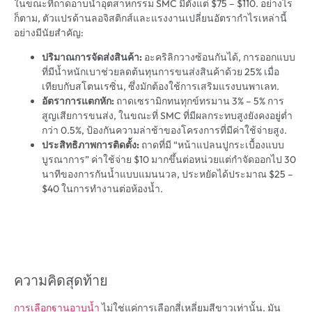
ในขณะที่ถาดอาบน้ำอุตสาหกรรม SMC มีตั้งแต่ $75 – $110. อย่างไร
ก็ตาม, ตัวแปรด้านลอจิสติกส์และแรงงานเปลี่ยนอัตรากำไรเหล่านี้
อย่างมีนัยสำคัญ:
ปริมาณการจัดส่งสินค้า:
อะคริลิกวางซ้อนกันได้, การออกแบบ
ที่มีน้ำหนักเบาช่วยลดต้นทุนการขนส่งสินค้าด้วย 25% เมื่อ
เทียบกับสโตนเรซิ่น, ซึ่งมักต้องใช้การเสริมแรงบนพาเลท.
อัตราการแตกหัก:
ถาดเซรามิกทนทุกข์ทรมาน 3% – 5% การ
สูญเสียการขนส่ง, ในขณะที่ SMC ที่มีผลกระทบสูงยังคงอยู่ต่ำ
กว่า 0.5%, ป้องกันความล่าช้าของโครงการที่มีค่าใช้จ่ายสูง.
ประสิทธิภาพการติดตั้ง:
ถาดที่มี “หน้าแปลนปูกระเบื้องแบบ
บูรณาการ” ค่าใช้จ่าย $10 มากขึ้นต่อหน่วยแต่กำจัดออกไป 30
นาทีของการกันน้ำแบบแมนนวล, ประหยัดได้ประมาณ $25 –
$40 ในการทำงานต่อห้องน้ำ.
ความคิดสุดท้าย
การเลือกฐานอาบน้ำ
ไม่ใช่แค่การเลือกสี่เหลี่ยมสีขาวเท่านั้น. มัน