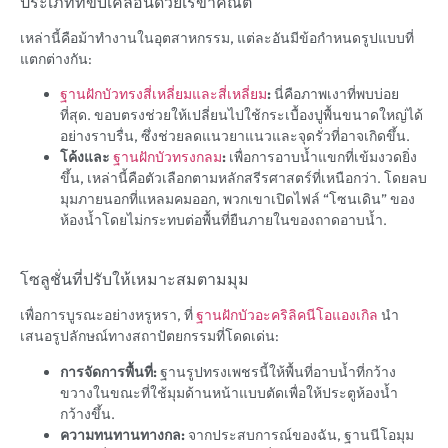
ประเภทที่ขับเคลื่อนด้วยเรขาคณิต
เหล่านี้คือม้าทำงานในอุตสาหกรรม, แต่ละอันมีข้อกำหนดรูปแบบที่
แตกต่างกัน:
ฐานฝักบัวทรงสี่เหลี่ยมและสี่เหลี่ยม
:
นี่คือภาพเงาที่พบบ่อย
ที่สุด. ขอบตรงช่วยให้เปลี่ยนไปใช้กระเบื้องปูพื้นขนาดใหญ่ได้
อย่างราบรื่น, ซึ่งช่วยลดแนวยาแนวและจุดรั่วที่อาจเกิดขึ้น.
โค้งและ
ฐานฝักบัวทรงกลม
:
เพื่อการอาบน้ำแขกที่เข้มงวดยิ่ง
ขึ้น, เหล่านี้คือตัวเลือกตามหลักสรีรศาสตร์ที่เหนือกว่า. โดยลบ
มุมภายนอกที่แหลมคมออก, พวกเขาเปิดไฟล์ “โซนเดิน” ของ
ห้องน้ำโดยไม่กระทบต่อพื้นที่ยืนภายในของถาดอาบน้ำ.
โซลูชั่นที่ปรับให้เหมาะสมตามมุม
เพื่อการบูรณะอย่างหรูหรา, ที่
ฐานฝักบัวอะคริลิคนีโอแองเกิล
นำ
เสนอรูปลักษณ์ทางสถาปัตยกรรมที่โดดเด่น:
การจัดการพื้นที่:
ฐานรูปทรงเพชรนี้ให้พื้นที่อาบน้ำที่กว้าง
ขวางในขณะที่ใช้มุมด้านหน้าแบบตัดเพื่อให้ประตูห้องน้ำ
กว้างขึ้น.
ความทนทานทางกล:
จากประสบการณ์ของฉัน, ฐานนีโอมุม