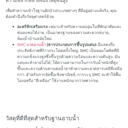
ความหลากหลายของวัสดุขั้นสูง
เพื่อทำความเข้าใจฐานฝักบัวประเภทต่างๆ ที่มีอยู่อย่างแท้จริง, คุณ
ต้องคำนึงถึงวัสดุศาสตร์ด้วย:
อะคริลิกเสริมแรง:
เหมาะสำหรับความอบอุ่นในที่พักอาศัยและ
ซ่อมแซมได้ง่าย. เป็นมาตรฐานของความสะดวกสบาย,
ห้องน้ำบ้านสมัยใหม่.
SMC ถาดอาบน้ำ
(สารประกอบการขึ้นรูปแผ่น):
นี่แสดงถึง
ประสิทธิภาพที่ก้าวกระโดดครั้งใหญ่. SMC เป็นคอมโพสิตที่มี
ความแข็งแรงสูงซึ่งขึ้นรูปด้วยความร้อนและความดันสูง. มัน
แทบจะทำลายไม่ได้, ให้ความสามารถในการรับน้ำหนักที่สูง
ขึ้นและความต้านทานต่อน้ำยาทำความสะอาดสารเคมีที่เหนือ
กว่า. สำหรับการจัดซื้อเชิงพาณิชย์, การระบุ SMC จะทำให้พื้น
ไม่งอหรือ “สีเหลือง” ใช้งานหนักมากว่าทศวรรษ.
วัสดุที่ดีที่สุดสำหรับฐานอาบน้ำ