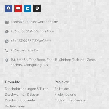
ozean@healthshowerdoor.com
+86 18138393413(WhatsApp)
+86 13392283413(WeChat)
+86-757-81202162
1St. Straße, Tech Road, Zone B, Shishan Tech Ind.. Zone,
Foshan, Guangdong, CN
Produkte
Projekte
Duschabtrennungen & Türen
Fallstudie
Duschwannen & Basen
Projektgalerie
Duschwandpaneele
Badezimmerlösungen
Badewannen
Intelligente Toiletten
Beheizter Handtuchhalter