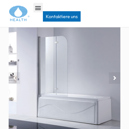
Heim
>
Badewannen-Duschwand
>
JP104 Badewannentür mit Drehscharnier
Kontaktiere uns