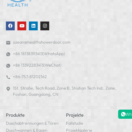
ozean@healthshowerdoor.com
+86 18138393413(WhatsApp)
+86 13392283413(WeChat)
+86-757-81202162
1St. Straße, Tech Road, Zone B, Shishan Tech Ind.. Zone,
Foshan, Guangdong, CN
Wh
Produkte
Projekte
Duschabtrennungen & Türen
Fallstudie
Duschwannen & Basen
Projektgalerie