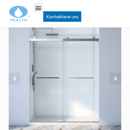
Heim
>
Schiebetür für die Dusche
>
JP0219 Doppelschiebeduschtür
Kontaktiere uns