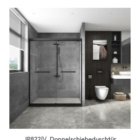
JP822Ⅳ Doppelschiebeduschtür