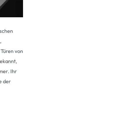
ischen
,
 Türen von
bekannt,
mer. Ihr
e der