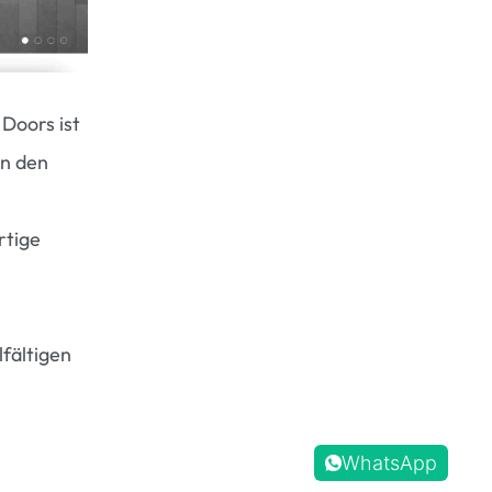
 Doors ist
in den
rtige
lfältigen
WhatsApp