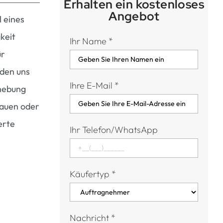
Erhalten ein kostenloses
Angebot
l eines
gkeit
Ihr Name
*
ür
rden uns
Ihre E-Mail
*
rhebung
bauen oder
erte
Ihr Telefon/WhatsApp
Käufertyp
*
Nachricht
*