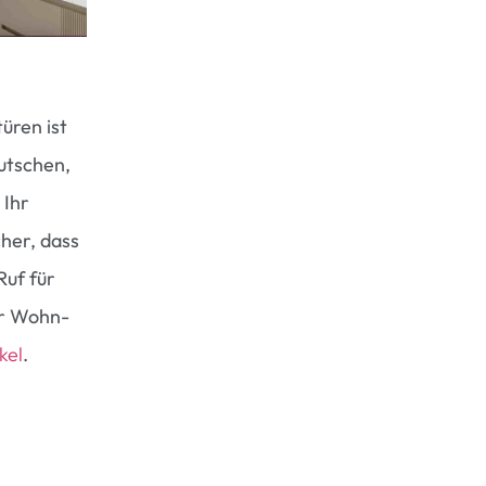
üren ist
Rutschen,
 Ihr
icher, dass
Ruf für
ür Wohn-
kel
.