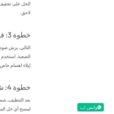
الخل على تخفيف 
لاحق.
خطوة 3: فرك مع صودا الخبز
التالي, يرش صودا
الصعبة. استخدم 
إيلاء اهتمام خاص 
خطوة 4: شطف ومسح
بعد التنظيف, شط
واتس اب
لمسح أي خل المتبق