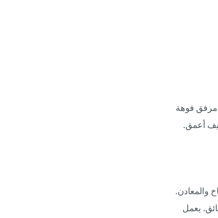
 مرفق فوهة
يف أعمق.
 والمعادن.
رذاذ, Spritz المسارات بسخاء, ودعه يجلس من أجل 10 دقائق. يعمل