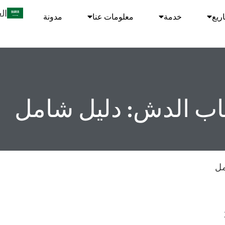
ال
ريع
خدمة
معلومات عنا
مدونة
اب الدش: دليل شامل
مل