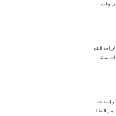
 في وقت
زاحة البقع
 تمامًا.
أو إسفنجة
ن البقايا.