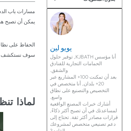
مسارات باب الدش
يمكن أن تصبح هذه
الحفاظ على نظافت
يويو لين
سوف نستكشف أفضل
أنا مؤسس KJBATH, توفير حلول
الحمامات التجارية للفنادق
والشقق.
بعد أن تمكنت 100+ المشاريع عبر
20+ بلدان, أنا متخصص في
التخصيص والتصنيع على نطاق
واسع.
لماذا تن
أشارك خبرات المصنع الواقعية
لمساعدتك في أن تصبح أكثر ذكاءً,
قرارات مصادر أكثر ثقة. تحتاج إلى
دعم تصنيعي متخصص لمشروعك
القادم?