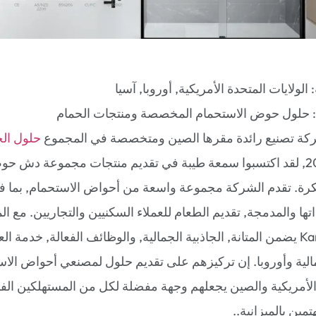
: الولايات المتحدة الأمريكية, أوروبا, آسيا
: حلول حوض الاستحمام المخصصة ومنتجات الحمام
حلول الح
تأسست في 2002, لقد اكتسبوا سمعة طيبة في تقديم منتجات مجموعة دش 
رة. تقدم الشركة مجموعة واسعة من أحواض الاستحمام, بما ف
ذاتها والمدمجة, تقديم الطعام للعملاء السكنيين والتجاريين. مع ا
تكنولوجيا, Kangjian يضمن المتانة, الجاذبية الجمالية, والوظائف الفعالة, خدم
مالية وأوروبا. إن تركيزهم على تقديم حلول لمصنعي أحواض الا
 الأمريكية والصين يجعلهم وجهة مفضلة لكل من المستهلكين الف
مين بالميزانية..