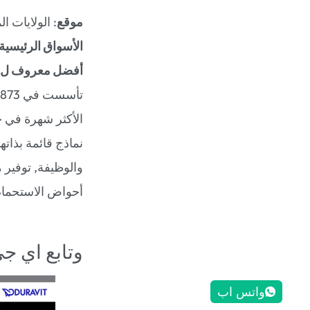
موقع
: الولايات ا
الأسواق الرئيسية
أفضل معروف ل
الأكثر شهرة في ج
نماذج قائمة بذات
والوظيفة, توفير 
أحواض الاستحمام ف
وتابع اي ج
واتس اب