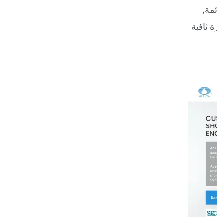
مة,
رة ثاقبة