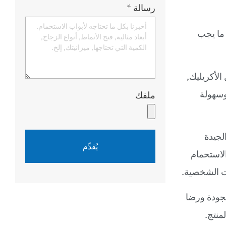
رسالة
*
 ما يجب
الأكريليك,
وسهولة
ملفك
لجيدة
يُقدِّم
استحمام
ات الشخصية.
لجودة ورضا
منتج.