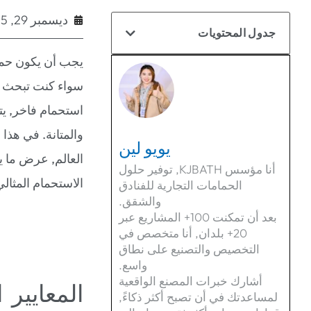
ديسمبر 29, 2025
جدول المحتويات
يجب أن يكون حما
سواء كنت تبحث 
استحمام فاخر, يتط
يويو لين
العالم, عرض ما 
أنا مؤسس KJBATH, توفير حلول
الاستحمام المثال
الحمامات التجارية للفنادق
والشقق.
بعد أن تمكنت 100+ المشاريع عبر
20+ بلدان, أنا متخصص في
التخصيص والتصنيع على نطاق
واسع.
أشارك خبرات المصنع الواقعية
المعايير 
لمساعدتك في أن تصبح أكثر ذكاءً,