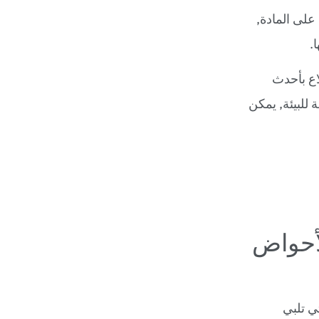
على المادة,
.
اع بأحدث
 للبيئة, يمكن
لأحواض
ي تلبي