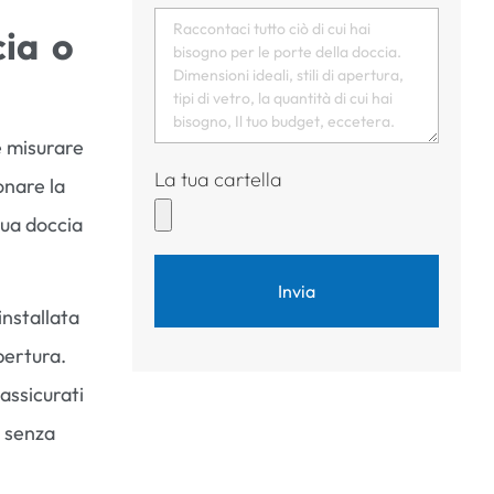
cia o
e misurare
La tua cartella
onare la
tua doccia
Invia
installata
pertura.
 assicurati
e senza