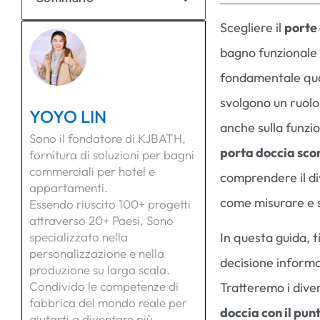
Scegliere il
porte 
bagno funzionale 
fondamentale quan
svolgono un ruolo 
YOYO LIN
anche sulla funzio
Sono il fondatore di KJBATH,
porta doccia sco
fornitura di soluzioni per bagni
commerciali per hotel e
comprendere il d
appartamenti.
come misurare e s
Essendo riuscito 100+ progetti
attraverso 20+ Paesi, Sono
specializzato nella
In questa guida, 
personalizzazione e nella
decisione inform
produzione su larga scala.
Condivido le competenze di
Tratteremo i divers
fabbrica del mondo reale per
doccia con il pun
aiutarti a diventare più