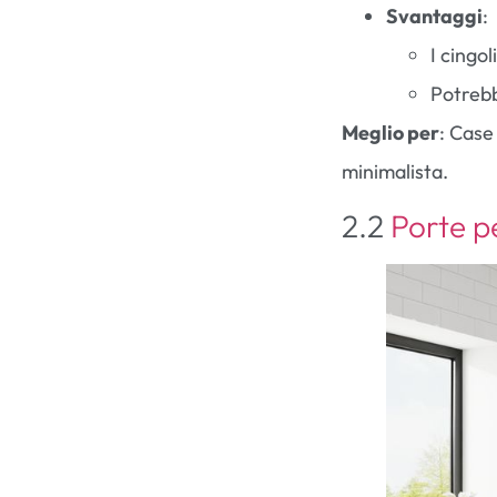
Svantaggi
:
I cingo
Potrebb
Meglio per
: Case
minimalista.
2.2
Porte p