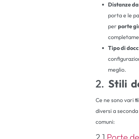
Distanze da
porta e le p
per
porte gi
completame
Tipo di docc
configurazio
meglio.
2.
Stili 
Ce ne sono vari
t
diversi a seconda d
comuni:
2.1
Porte de