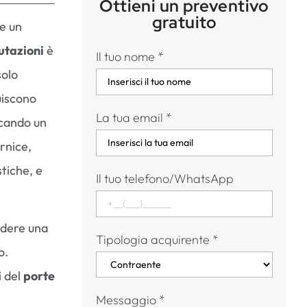
Ottieni un preventivo
gratuito
e un
lutazioni
è
Il tuo nome
*
solo
uiscono
La tua email
*
rcando un
ornice,
stiche, e
Il tuo telefono/WhatsApp
ndere una
Tipologia acquirente
*
o.
i del
porte
Messaggio
*