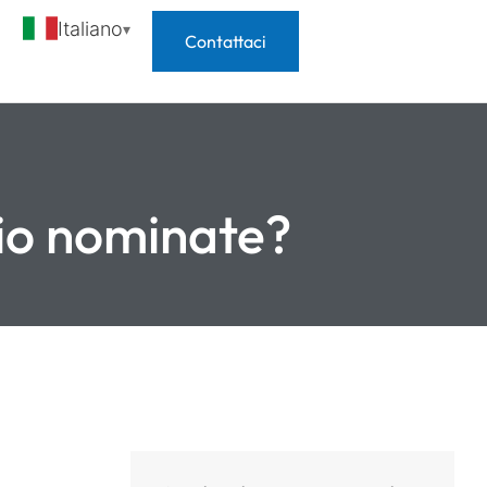
Italiano
Contattaci
lio nominate?