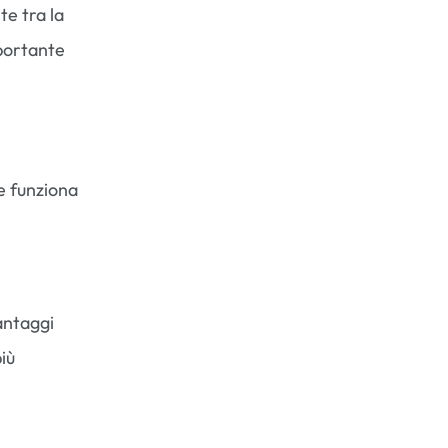
te tra la
mportante
he funziona
antaggi
più