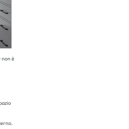
e non è
pazio
derno.