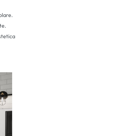
olare.
te.
stetica