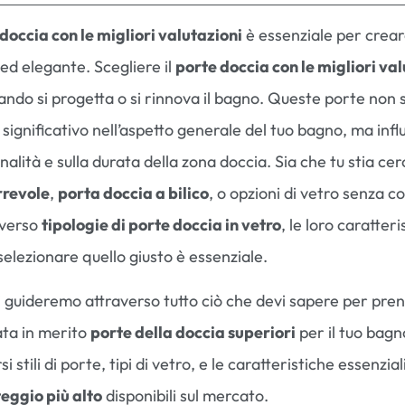
doccia con le migliori valutazioni
è essenziale per crear
ed elegante. Scegliere il
porte doccia con le migliori va
do si progetta o si rinnova il bagno. Queste porte non 
significativo nell’aspetto generale del tuo bagno, ma infl
nalità e sulla durata della zona doccia. Sia che tu stia ce
rrevole
,
porta doccia a bilico
, o opzioni di vetro senza c
iverso
tipologie di porte doccia in vetro
, le loro caratteri
elezionare quello giusto è essenziale.
ti guideremo attraverso tutto ciò che devi sapere per pre
ata in merito
porte della doccia superiori
per il tuo bagn
i stili di porte, tipi di vetro, e le caratteristiche essenzial
teggio più alto
disponibili sul mercato.