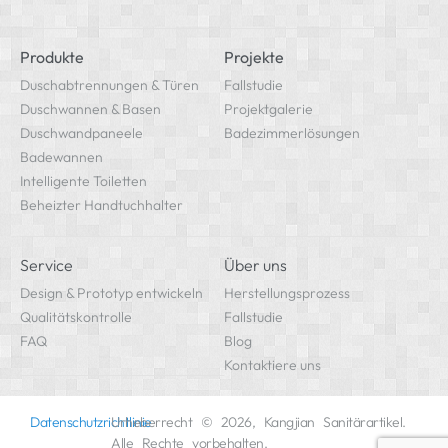
Produkte
Projekte
Duschabtrennungen & Türen
Fallstudie
Duschwannen & Basen
Projektgalerie
Duschwandpaneele
Badezimmerlösungen
Badewannen
Intelligente Toiletten
Beheizter Handtuchhalter
Service
Über uns
Design & Prototyp entwickeln
Herstellungsprozess
Qualitätskontrolle
Fallstudie
FAQ
Blog
Kontaktiere uns
Datenschutzrichtlinie
Urheberrecht © 2026, Kangjian Sanitärartikel.
Alle Rechte vorbehalten.