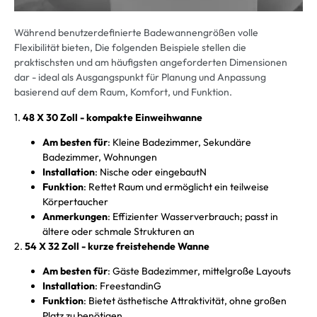
Während benutzerdefinierte Badewannengrößen volle
Flexibilität bieten, Die folgenden Beispiele stellen die
praktischsten und am häufigsten angeforderten Dimensionen
dar - ideal als Ausgangspunkt für Planung und Anpassung
basierend auf dem Raum, Komfort, und Funktion.
1.
48 X 30 Zoll - kompakte Einweihwanne
Am besten für
: Kleine Badezimmer, Sekundäre
Badezimmer, Wohnungen
Installation
: Nische oder eingebaut
N
Funktion
: Rettet Raum und ermöglicht ein teilweise
Körpertaucher
Anmerkungen
: Effizienter Wasserverbrauch; passt in
ältere oder schmale Strukturen an
2.
54 X 32 Zoll - kurze freistehende Wanne
Am besten für
: Gäste Badezimmer, mittelgroße Layouts
Installation
: Freestandin
G
Funktion
: Bietet ästhetische Attraktivität, ohne großen
Platz zu benötigen