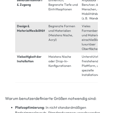
& Zugang
Begrenzte Tiefe und
Benutzer, ältere
Eintrittsoptionen
Menschen, oder
Mobilitätsbedürfnisse
(z.B. Wanderwannen)
Design &
Begrenzte Formen
Vieles
Materialflexibilität
und Materialien
Formenbereich, Stile,
(Meistens Nische,
und Materialien
Acryl)
einschließlich
luxuriöser
Oberflächen
Vielseitigkeit der
Meistens Nische
Unterstützt
Installation
oder Drop-In-
freistehende, Ecke,
Konfigurationen
Plattform, und
spezielle
Installationen
Warum benutzerdefinierte Größen notwendig sind:
Platzoptimierung
: In nicht standardmäßigen
Badezimmerlayouts, Standardwannen verschwenden