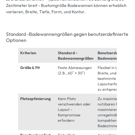
Zentimeter breit - Bustomgröße
Badewannen können erheblich
variieren, Breite, Tiefe, Form, und Kontur.
Standard -Badewannengrößen gegen benutzerdefinierte
Optionen
Kriterien
Standard -
Benutzerdefinierte
Badewannengrößen
Badewanne
Größe & Fit
Feste Abmessungen
Flexibel in Länge,
(Z.B., 60″ × 30″)
Breite, und Tiefe, um
bestimmte
Layoutanforderunge
zu entsprechen
Platzoptimierung
Kann Platz
Zu maximiert, um den
verschwenden oder
nutzbaren Raum zu
Layout -
maximieren, Auch in
Kompromisse
unregelmäßigen oder
erfordern
kompakten
Badezimmern
Benutzerkomfort
Einheitlich;
Anpassbar für große