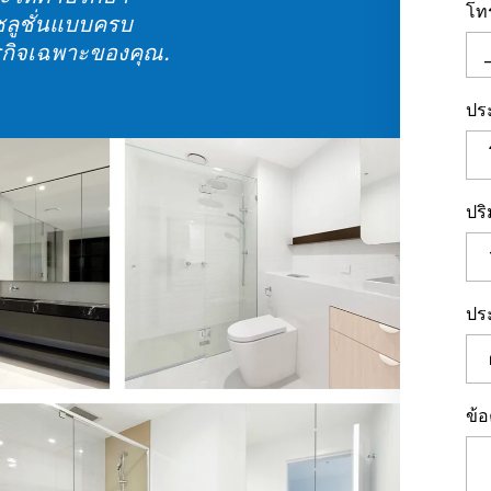
รกิจเฉพาะของคุณ.
ปร
ปร
ประ
ข้