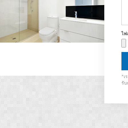
ไฟ
*เ
รับ