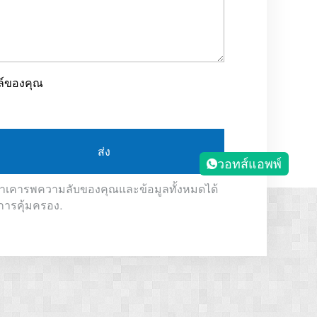
ล์ของคุณ
ส่ง
วอทส์แอพพ์
ราเคารพความลับของคุณและข้อมูลทั้งหมดได้
การคุ้มครอง.