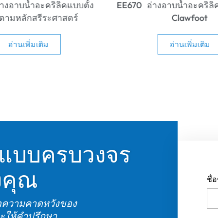
อาบน้ำอะคริลิคแบบลอยตัว
EE668 อ่างอาบน้ำอะคริลิค
Clawfoot
แข็ง
อ่านเพิ่มเติม
อ่านเพิ่มเติม
้ำแบบครบวงจร
งคุณ
ชื
ือความคาดหวังของ
จะให้คำปรึกษา
โท
โซลูชั่นแบบครบ