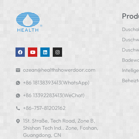
Prod
Duscha
Duschw
Duschw
Badew
ozean@healthshowerdoor.com
Intellig
Beheizt
+86 18138393413(WhatsApp)
+86 13392283413(WeChat)
+86-757-81202162
1St. Straße, Tech Road, Zone B,
Shishan Tech Ind.. Zone, Foshan,
Guangdong, CN