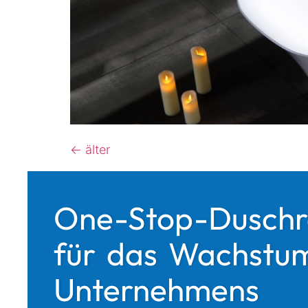
←
älter
One-Stop-Duschr
für das Wachstum
Unternehmens