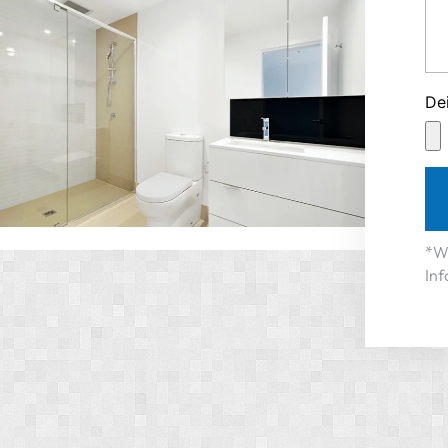
De
*Wi
Inf