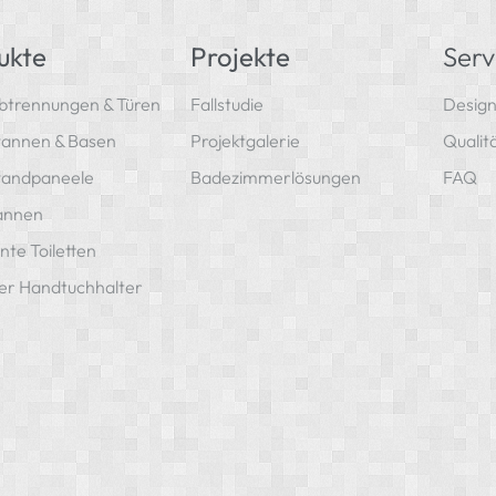
ukte
Projekte
Serv
btrennungen & Türen
Fallstudie
Design
annen & Basen
Projektgalerie
Qualit
andpaneele
Badezimmerlösungen
FAQ
annen
ente Toiletten
er Handtuchhalter