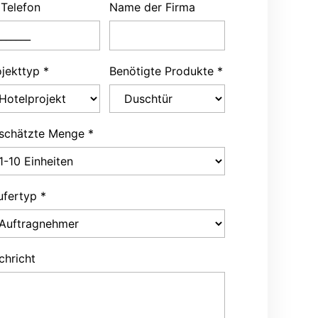
 Telefon
Name der Firma
ojekttyp
*
Benötigte Produkte
*
schätzte Menge
*
ufertyp
*
chricht