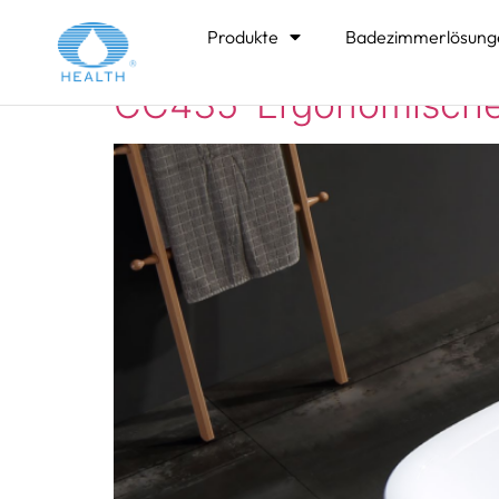
Produktkatego
Produkte
Badezimmerlösung
CC435 Ergonomische