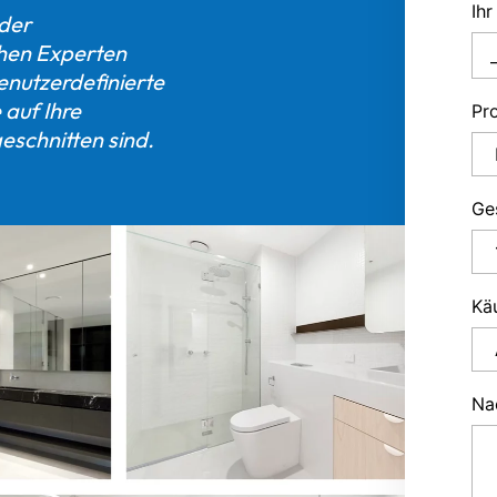
Ihr
oder
chen Experten
enutzerdefinierte
 auf Ihre
Pr
eschnitten sind.
Ge
Kä
Na